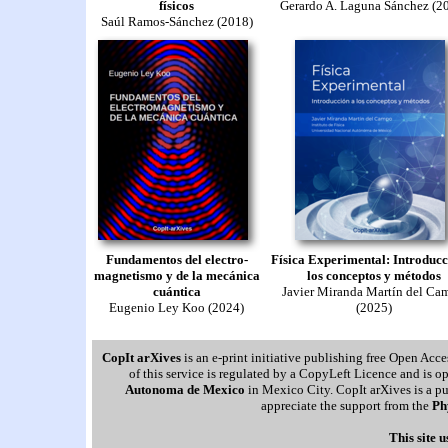
físicos
Gerardo A. Laguna Sánchez (2
Saúl Ramos-Sánchez (2018)
Fundamentos del electro-
Física Experimental: Introducc
magnetismo y de la mecánica
los conceptos y métodos
cuántica
Javier Miranda Martín del Ca
Eugenio Ley Koo (2024)
(2025)
CopIt arXives
is an e-print initiative publishing free Open Acce
of this service is regulated by a CopyLeft Licence and is 
Autonoma de Mexico
in Mexico City. CopIt arXives is a pu
appreciate the support from the
Ph
This site 