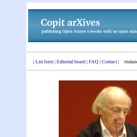
|
List form
|
Editorial board
|
FAQ
|
Contact
| visita