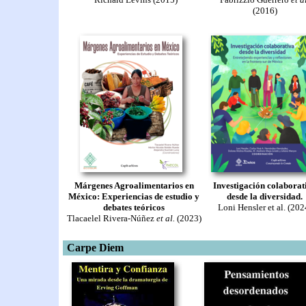
(2016)
Márgenes Agroalimentarios en
Investigación colaborat
México: Experiencias de estudio y
desde la diversidad.
debates teóricos
Loni Hensler et al. (202
Tlacaelel Rivera-Núñez
et al.
(2023)
Carpe Diem